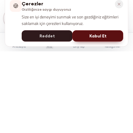
Çerezler
🍪
Gizliliğinize saygı duyuyoruz
Size en iyi deneyimi sunmak ve son gezdiğiniz eğitimleri
saklamak için çerezleri kullanıyoruz.
Reddet
Kabul Et
Anasayfa
Ara
Giriş Yap
Kategoriler
İstanbul Kent Üniversitesi Yaşam Boyu Eğitim Merkezi
e-Devlet'te Sorgulanabilir
Üniversite Güvencesi
7/24 Online Erişim