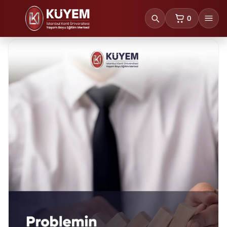
0
sepetteki ürünl