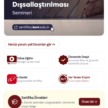
Henüz yorum yok
Yorumları gör
Üniversite Onaylı
Online Eğitim
Kurumsal itibar ve güvenilir
Dilediğin yerden katıl
akademik çerçeve.
e-Devlet
Her Yerden Erişim
Sorgulanabilir sertifika
7/24 erişim imkanı
Sertifika Örnekleri
Örnek Gör
e-Devlet üzerinden sorgulanabilir, üniversite
onaylı belge