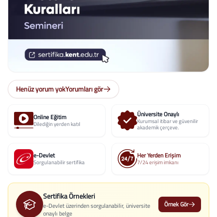
Henüz yorum yok
Yorumları gör
Üniversite Onaylı
Online Eğitim
Kurumsal itibar ve güvenilir
Dilediğin yerden katıl
akademik çerçeve.
e-Devlet
Her Yerden Erişim
Sorgulanabilir sertifika
7/24 erişim imkanı
Sertifika Örnekleri
Örnek Gör
e-Devlet üzerinden sorgulanabilir, üniversite
onaylı belge