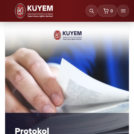
0
sepetteki ürünl