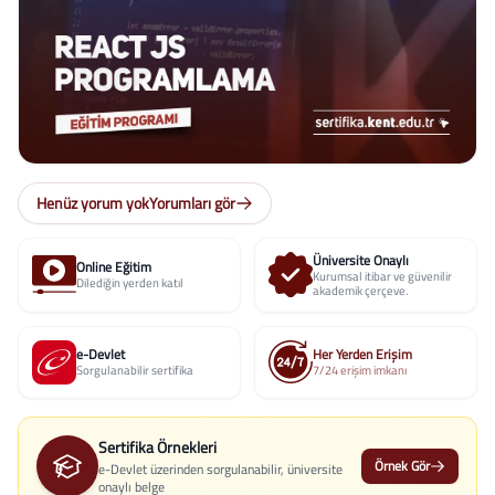
Henüz yorum yok
Yorumları gör
Üniversite Onaylı
Online Eğitim
Kurumsal itibar ve güvenilir
Dilediğin yerden katıl
akademik çerçeve.
e-Devlet
Her Yerden Erişim
Sorgulanabilir sertifika
7/24 erişim imkanı
Sertifika Örnekleri
Örnek Gör
e-Devlet üzerinden sorgulanabilir, üniversite
onaylı belge