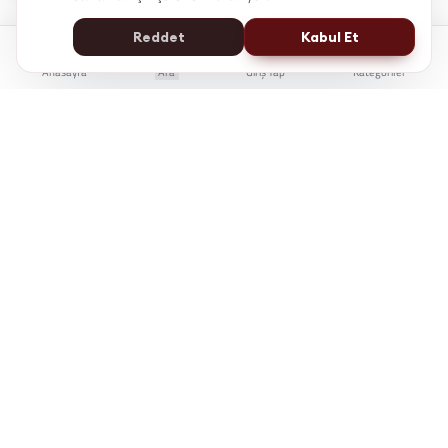
Reddet
Kabul Et
Anasayfa
Ara
Giriş Yap
Kategoriler
İstanbul Kent Üniversitesi Yaşam Boyu Eğitim Merkezi
e-Devlet'te Sorgulanabilir
Üniversite Güvencesi
7/24 Online Erişim
KÜYEM, bireylerin kariyer gelişiminde bilgiye
erişimini kolaylaştırmak için çalışır.