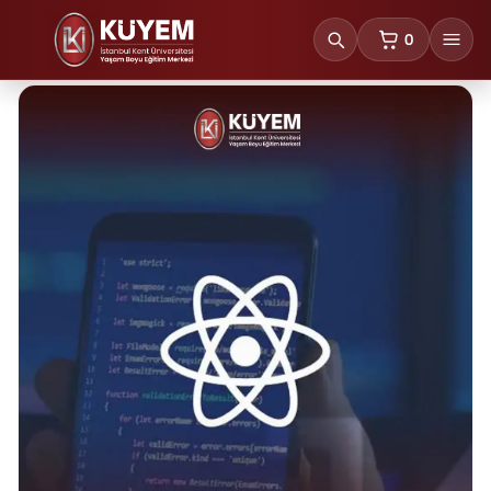
0
sepetteki ürünl