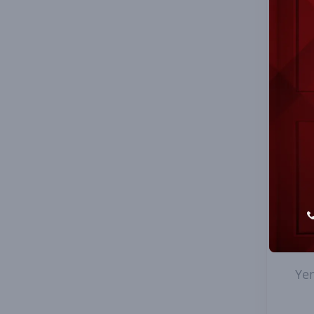
Loj
Loj
Kim
Riz
ist
Ye