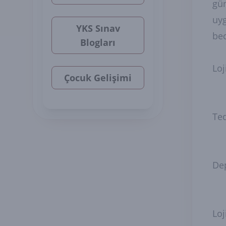
gün
uyg
YKS Sınav
bec
Blogları
Loj
Çocuk Gelişimi
Ted
De
Loj