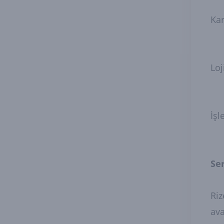
Kar
Loj
İşl
Ser
Riz
ava