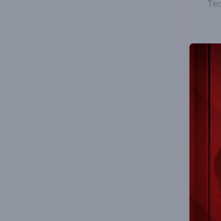
Ted
Dep
Ta
Loj
Güm