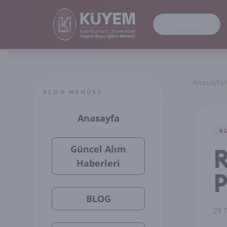
Kategoriler
Anasayfa
/
BLOG MENÜSÜ
Anasayfa
B
Güncel Alım
R
Haberleri
P
BLOG
28 