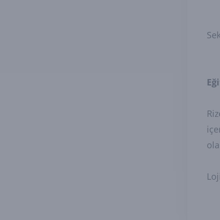
Sek
Eğ
Riz
içe
ola
Loj