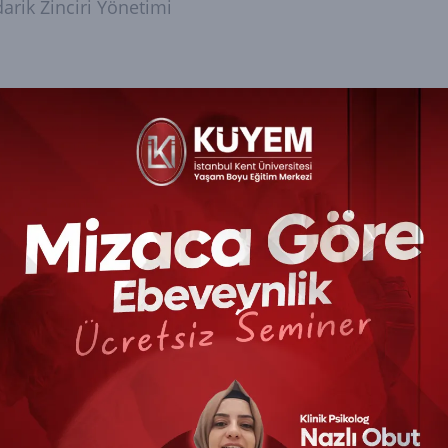
arik Zinciri Yönetimi
o Yönetimi ve Stok Kontrolü
şıma ve Dağıtım Yönetimi
istik Operasyonlarında Teknoloji Kullanımı
rük Mevzuatı ve Dış Ticaret Lojistiği