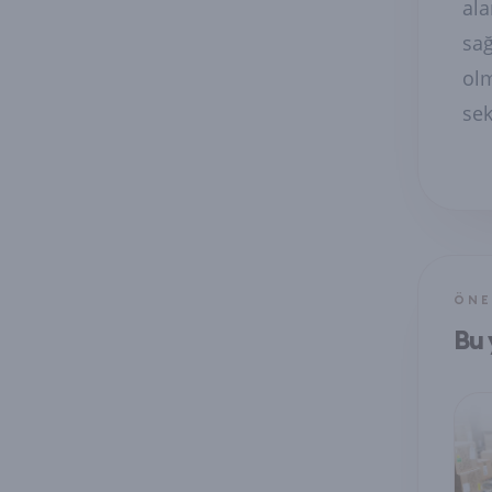
ala
sağ
olm
sek
ÖNE
Bu 