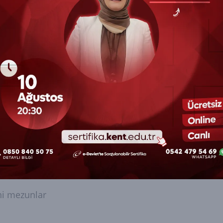
istik Maliyet Yönetimi
istik Risk Yönetimi
ler Katılabilir?
e Lojistik Sertifikalı Eğitim Programı, lojistik sektör
eyen herkes için uygundur. Özellikle aşağıdaki kişilerin
ni mezunlar