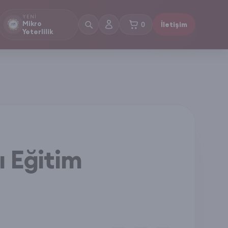
YENI
Mikro
0
İletişim
sepetteki ürünler
Yeterlilik
lı Eğitim