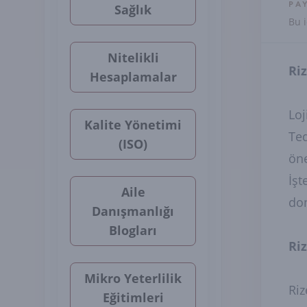
PA
Sağlık
Bu i
Nitelikli
Riz
Hesaplamalar
Loj
Kalite Yönetimi
Ted
(ISO)
öne
İşt
Aile
don
Danışmanlığı
Blogları
Riz
Mikro Yeterlilik
Riz
Eğitimleri