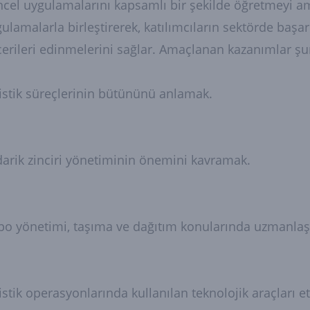
cel uygulamalarını kapsamlı bir şekilde öğretmeyi ama
ulamalarla birleştirerek, katılımcıların sektörde başarıl
erileri edinmelerini sağlar. Amaçlanan kazanımlar şun
istik süreçlerinin bütününü anlamak.
arik zinciri yönetiminin önemini kavramak.
po yönetimi, taşıma ve dağıtım konularında uzmanla
istik operasyonlarında kullanılan teknolojik araçları e