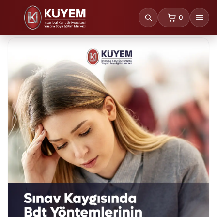
0
sepetteki ürünl