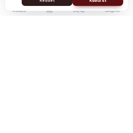
Reddet
Kabul Et
Anasayfa
Ara
Giriş Yap
Kategoriler
İstanbul Kent Üniversitesi Yaşam Boyu Eğitim Merkezi
e-Devlet'te Sorgulanabilir
Üniversite Güvencesi
7/24 Online Erişim
KÜYEM, bireylerin kariyer gelişiminde bilgiye
erişimini kolaylaştırmak için çalışır.