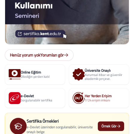
Henüz yorum yok
Yorumları gör
Üniversite Onaylı
Online Eğitim
Kurumsal itibar ve güvenilir
Dilediğin yerden katıl
akademik çerçeve.
e-Devlet
Her Yerden Erişim
Sorgulanabilir sertifika
7/24 erişim imkanı
Sertifika Örnekleri
Örnek Gör
e-Devlet üzerinden sorgulanabilir, üniversite
onaylı belge