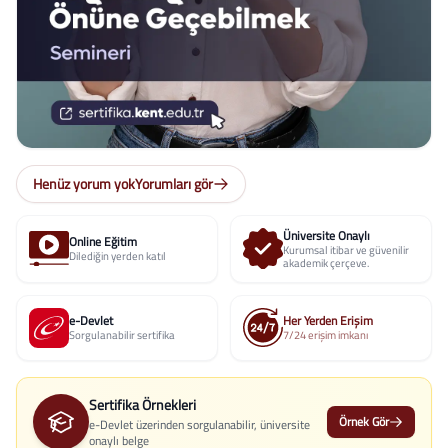
Henüz yorum yok
Yorumları gör
Üniversite Onaylı
Online Eğitim
Kurumsal itibar ve güvenilir
Dilediğin yerden katıl
akademik çerçeve.
e-Devlet
Her Yerden Erişim
Sorgulanabilir sertifika
7/24 erişim imkanı
Sertifika Örnekleri
Örnek Gör
e-Devlet üzerinden sorgulanabilir, üniversite
onaylı belge