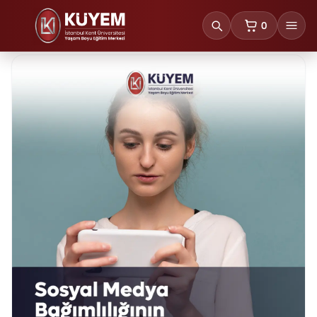
0
sepetteki ürünl