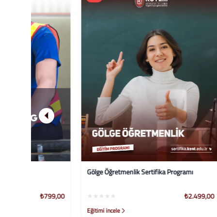
Gölge Öğretmenlik Sertifika Programı
5 S İş Yer
99,00
₺2.499,00
Eğitimi incele
Eğitimi ince