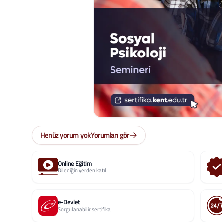
Henüz yorum yok
Yorumları gör
Online Eğitim
Dilediğin yerden katıl
e-Devlet
Sorgulanabilir sertifika