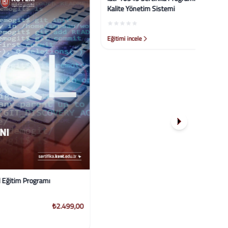
Eğitim
Iatf 16949 Sertifika Programı Otomotiv
Kalite Yönetim Sistemi
₺2.499,00
₺2.499,00
Eğitimi incele