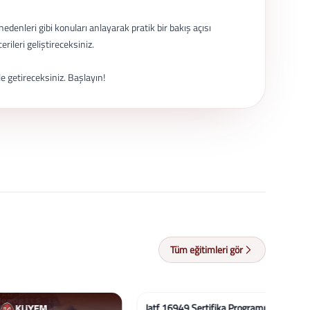
nedenleri gibi konuları anlayarak pratik bir bakış açısı
ileri geliştireceksiniz.
e getireceksiniz. Başlayın!
Tüm eğitimleri gör
Müşte
%58
%50