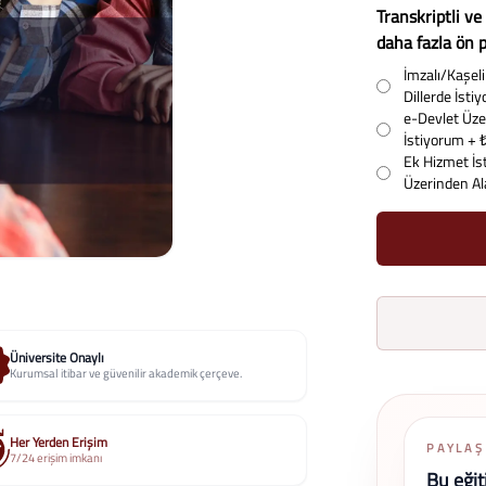
Transkriptli ve
daha fazla ön p
İmzalı/Kaşeli 
Dillerde İst
e-Devlet Üzer
İstiyorum
+ 
Ek Hizmet İs
Üzerinden A
Üniversite Onaylı
Kurumsal itibar ve güvenilir akademik çerçeve.
Her Yerden Erişim
PAYLAŞ
7/24 erişim imkanı
Bu eğit