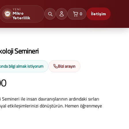
YENI
0
Mikro
İletişim
sepetteki ürünler
Yeterlilik
koloji Semineri
ında bilgi almak istiyorum
Bizi arayın
00
i Semineri ile insan davranışlarının ardındaki sırları
syal etkileşimlerinizi dönüştürün. Hemen öğrenmeye