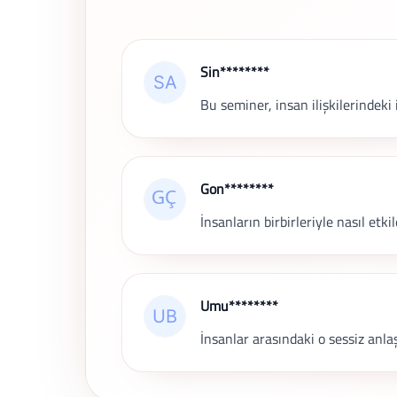
Son Yorumlar
Sin********
Bu seminer, insan ilişkilerindeki
Gon********
İnsanların birbirleriyle nasıl et
Umu********
İnsanlar arasındaki o sessiz anla