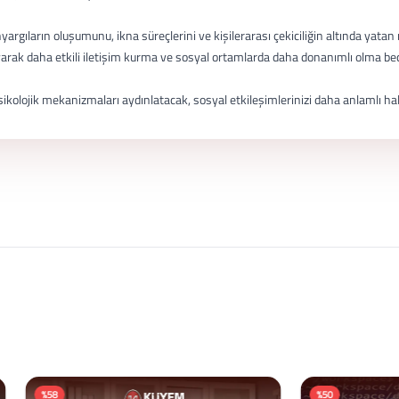
önyargıların oluşumunu, ikna süreçlerini ve kişilerarası çekiciliğin altında yatan 
yarak daha etkili iletişim kurma ve sosyal ortamlarda daha donanımlı olma becer
sikolojik mekanizmaları aydınlatacak, sosyal etkileşimlerinizi daha anlamlı hal
%50