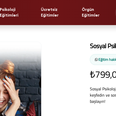
Psikoloji
Ücretsiz
Örgün
Eğitimleri
Eğitimler
Eğitimler
Sosyal Psi
Eğitim hakk
₺799,
Sosyal Psikoloj
keşfedin ve so
başlayın!