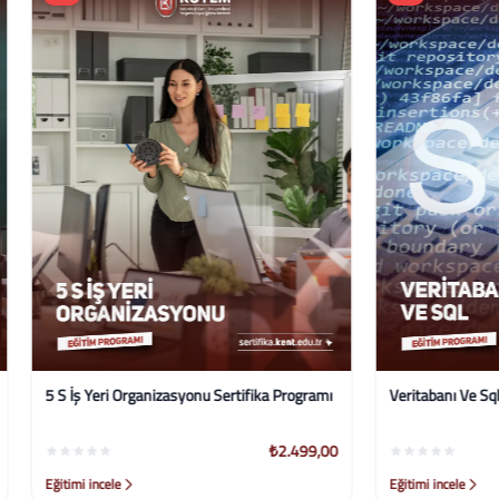
i Organizasyonu Sertifika Programı
Veritabanı Ve Sql Eğitim Programı
₺2.499,00
le
Eğitimi incele