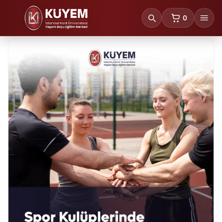
0
sepetteki ürünl