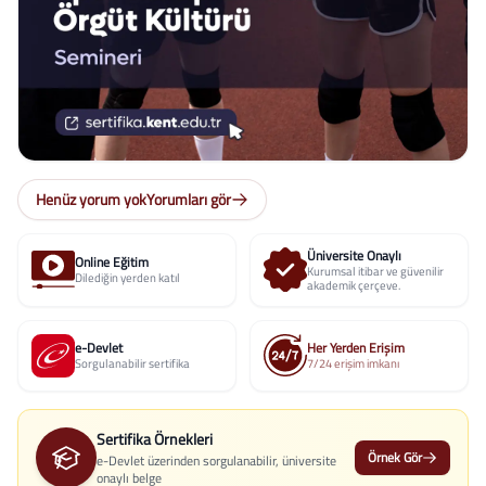
Henüz yorum yok
Yorumları gör
Üniversite Onaylı
Online Eğitim
Kurumsal itibar ve güvenilir
Dilediğin yerden katıl
akademik çerçeve.
e-Devlet
Her Yerden Erişim
Sorgulanabilir sertifika
7/24 erişim imkanı
Sertifika Örnekleri
Örnek Gör
e-Devlet üzerinden sorgulanabilir, üniversite
onaylı belge