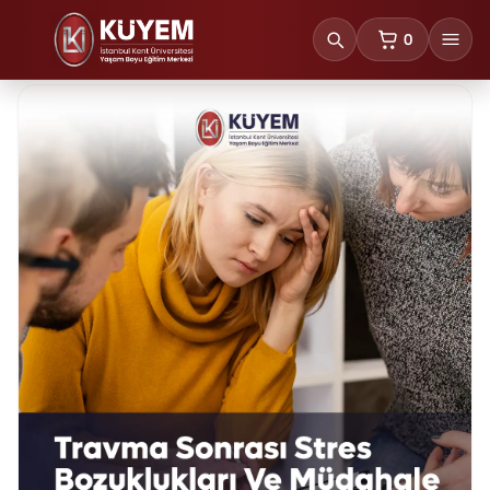
0
sepetteki ürünl