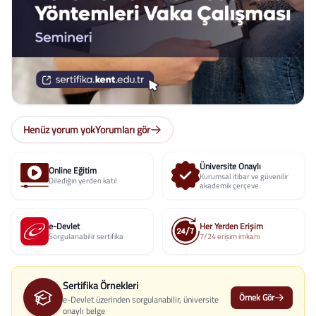
Henüz yorum yok
Yorumları gör
Üniversite Onaylı
Online Eğitim
Kurumsal itibar ve güvenilir
Dilediğin yerden katıl
akademik çerçeve.
e-Devlet
Her Yerden Erişim
Sorgulanabilir sertifika
7/24 erişim imkanı
Sertifika Örnekleri
Örnek Gör
e-Devlet üzerinden sorgulanabilir, üniversite
onaylı belge