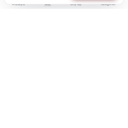
Anasayfa
Ara
Giriş Yap
Kategoriler
İstanbul Kent Üniversitesi Yaşam Boyu Eğitim Merkezi
e-Devlet'te Sorgulanabilir
Üniversite Güvencesi
7/24 Online Erişim
KÜYEM, bireylerin kariyer gelişiminde bilgiye
erişimini kolaylaştırmak için çalışır.