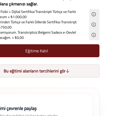
lana çıkmanızı sağlar.
Fiziki + Dijital Sertifika/Transkripti Türkçe ve Farklı
iyorum
+ ₺1.000,00
inden Türkçe ve Farklı Dillerde Sertifika-Transkript
₺750,00
temiyorum. Transkriptsiz Belgemi Sadece e-Devlet
lacağım.
+ ₺0,00
Eğitime Katıl
Bu eğitimi alanların tercihlerini gör
imi çevrenle paylaş
eğini düşündüğün kişilere hızlıca gönder.