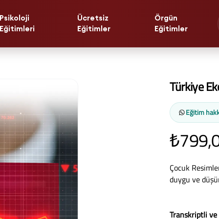
Psikoloji
Ücretsiz
Örgün
Eğitimleri
Eğitimler
Eğitimler
Türkiye Ek
Eğitim hakk
₺799,
Çocuk Resimler
duygu ve düşünc
Transkriptli ve