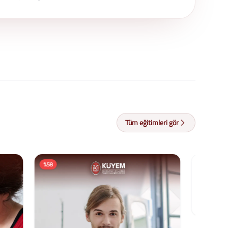
Tüm eğitimleri gör
Danış
%58
%58
Anam
Eğitim