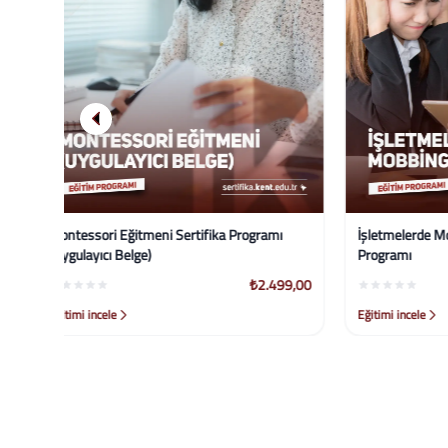
ı
İşletmelerde Mobbing İle Mücadele Sertifika
Çocuk Bakı
Programı
(Sgk Çalış
99,00
₺2.499,00
Eğitimi incele
Eğitimi ince