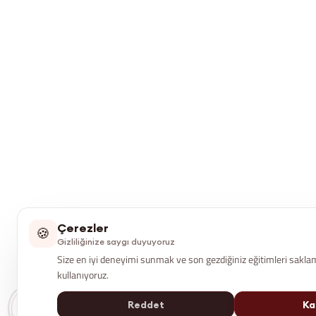
Çerezler
🍪
Gizliliğinize saygı duyuyoruz
Size en iyi deneyimi sunmak ve son gezdiğiniz eğitimleri saklam
kullanıyoruz.
Eğitim Asistanı
Reddet
Ka
Çevrimiçi · Hemen Yanıtla