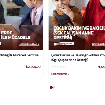
mı Ve Bakıcılığı Sertifika Programı
Bireysel Girişimcilik Ve İş Kurma S
an Anne Desteği)
Programı
₺2.499,00
le
Eğitimi incele