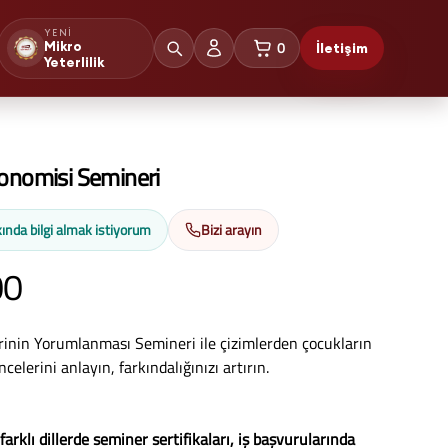
YENI
0
Mikro
İletişim
sepetteki ürünler
Yeterlilik
onomisi Semineri
ında bilgi almak istiyorum
Bizi arayın
00
inin Yorumlanması Semineri ile çizimlerden çocukların
elerini anlayın, farkındalığınızı artırın.
 farklı dillerde seminer sertifikaları, iş başvurularında