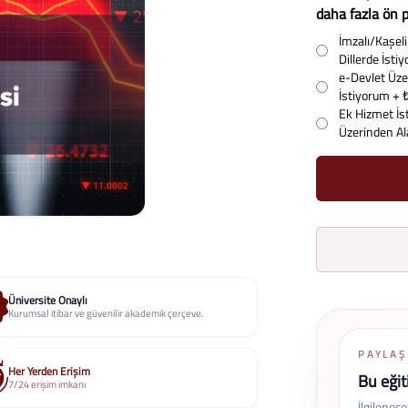
daha fazla ön p
İmzalı/Kaşeli 
Dillerde İst
e-Devlet Üzer
İstiyorum
+ 
Ek Hizmet İs
Üzerinden A
Üniversite Onaylı
Kurumsal itibar ve güvenilir akademik çerçeve.
PAYLAŞ
Her Yerden Erişim
Bu eğit
7/24 erişim imkanı
İlgilenec