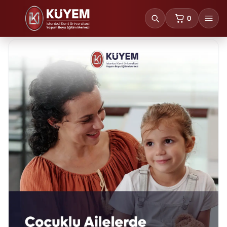
0
sepetteki ürünl