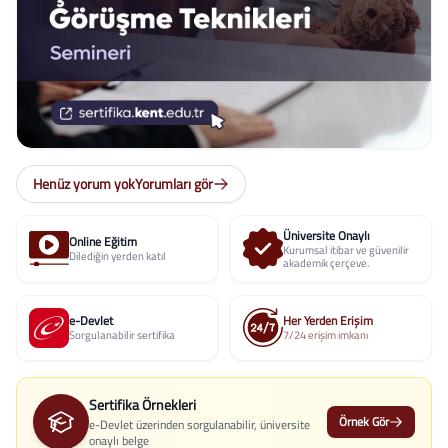
Henüz yorum yok
Yorumları gör
Üniversite Onaylı
Online Eğitim
Kurumsal itibar ve güvenilir
Dilediğin yerden katıl
akademik çerçeve.
e-Devlet
Her Yerden Erişim
Sorgulanabilir sertifika
7/24 erişim imkanı
Sertifika Örnekleri
Örnek Gör
e-Devlet üzerinden sorgulanabilir, üniversite
onaylı belge