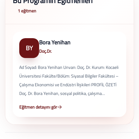
Bu Programın Eğitmenleri
1 eğitmen
Bora Yenihan
BY
Doç.Dr.
Ad Soyad: Bora Yenihan Unvan: Doç. Dr. Kurum: Kocaeli
Üniversitesi Fakülte/Bölüm: Siyasal Bilgiler Fakültesi –
Çalışma Ekonomisi ve Endüstri İlişkileri PROFİL ÖZETİ
Doç. Dr. Bora Yenihan, sosyal politika, çalışma
ekonomisi ve endüstri ilişkileri alanlarında
Eğitmen detayını gör
uzmanlaşmış bir akademisyendir. Çalışmaları; işgücü
piyasası, sendikacılık, sosyal dışlanma ve çalışma
yaşamı üzerine yoğunlaşmaktadır. EĞİTİM BİLGİLERİ
Lisans (2000): Süleyman Demirel Üniversitesi, İşletme