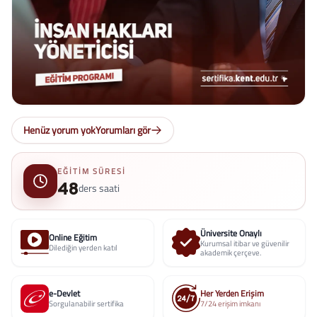
Henüz yorum yok
Yorumları gör
EĞITIM SÜRESI
48
ders saati
Üniversite Onaylı
Online Eğitim
Kurumsal itibar ve güvenilir
Dilediğin yerden katıl
akademik çerçeve.
e-Devlet
Her Yerden Erişim
Sorgulanabilir sertifika
7/24 erişim imkanı