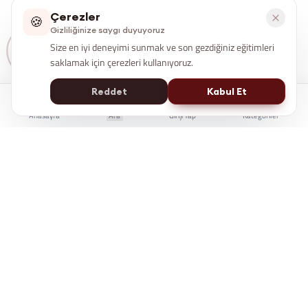
Çerezler
🍪
Gizliliğinize saygı duyuyoruz
Size en iyi deneyimi sunmak ve son gezdiğiniz eğitimleri
saklamak için çerezleri kullanıyoruz.
Reddet
Kabul Et
Anasayfa
Ara
Giriş Yap
Kategoriler
İstanbul Kent Üniversitesi Yaşam Boyu Eğitim Merkezi
e-Devlet'te Sorgulanabilir
Üniversite Güvencesi
7/24 Online Erişim