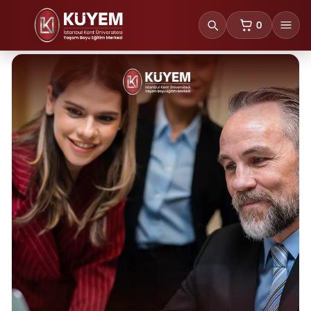
0
sepetteki ürünl