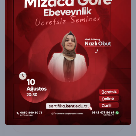
Masal Anlatıcılığı Ve Çocuk Resim
Analizi (Uygulayıcı Belge) Sertifika
Programı
Masal Anlatıcılığı ve Çocuk Resim Analizi
Sertifika Programı ile çocukların dünyasını
anlayın, yaratıcı teknikleri öğrenin, uygulayıcı
belge alın.