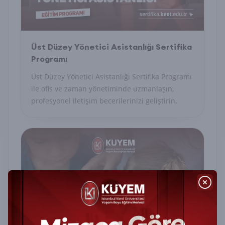
Üst Düzey Yönetici Asistanlığı Sertifika
Programı
Üst Düzey Yönetici Asistanlığı Sertifika Programı
ile ofis ve zaman yönetiminde uzmanlaşın,
profesyonel iletişim becerilerinizi geliştirin.