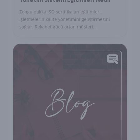
Zonguldak'ta ISO sertifikaları eğitimleri,
işletmelerin kalite yönetimini geliştirmesini
sağlar. Rekabet gücü artar, müşteri
memnuniyeti yükselir ve verimlilik artar.