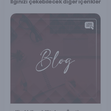
İlginizi çekebilecek diğer içerikler