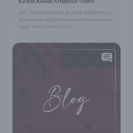
Kiralık Konak Kitabının Özeti
Eser, Türk toplumunun geçirdiği değişimleri ve
bireylerin bu değişimlere tepkilerini anlatan bir
sosyal roman olarak bilinir.