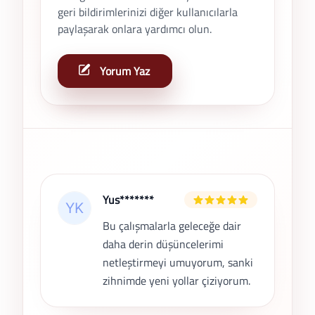
geri bildirimlerinizi diğer kullanıcılarla
KATILIMLAR Otizm ve özel eğitim alanında eğitim
paylaşarak onlara yardımcı olun.
programları Üniversite ve kurum iş birlikleriyle
gerçekleştirilen eğitimler Eğitici eğitimi ve süpervizyon
Yorum Yaz
süreçleri Ailelere yönelik danışmanlık ve bilgilendirme
çalışmaları
Son Yorumlar
Yus*******
Bu çalışmalarla geleceğe dair
daha derin düşüncelerimi
netleştirmeyi umuyorum, sanki
zihnimde yeni yollar çiziyorum.