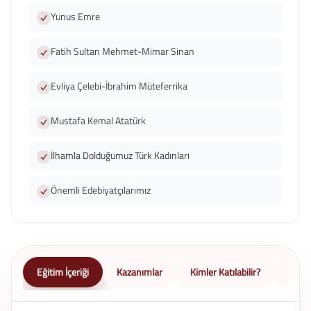
Yunus Emre
Fatih Sultan Mehmet-Mimar Sinan
Evliya Çelebi-İbrahim Müteferrika
Mustafa Kemal Atatürk
İlhamla Dolduğumuz Türk Kadınları
Önemli Edebiyatçılarımız
Eğitim İçeriği
Kazanımlar
Kimler Katılabilir?
Nasıl 