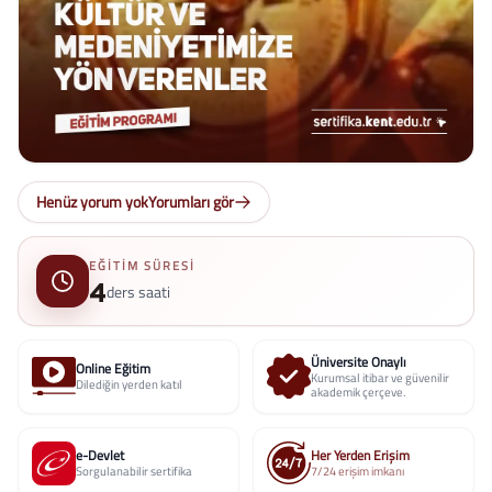
Henüz yorum yok
Yorumları gör
EĞITIM SÜRESI
4
ders saati
Üniversite Onaylı
Online Eğitim
Kurumsal itibar ve güvenilir
Dilediğin yerden katıl
akademik çerçeve.
e-Devlet
Her Yerden Erişim
Sorgulanabilir sertifika
7/24 erişim imkanı