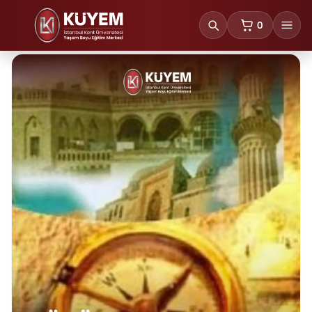
0
sepetteki ürünl