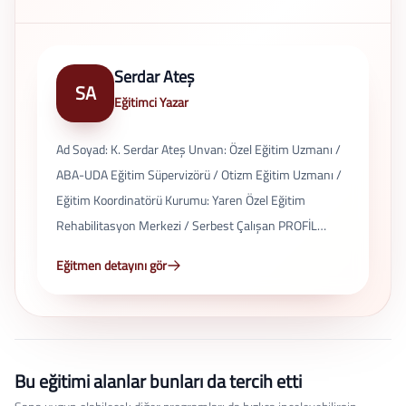
Serdar Ateş
SA
Eğitimci Yazar
Ad Soyad: K. Serdar Ateş Unvan: Özel Eğitim Uzmanı /
ABA-UDA Eğitim Süpervizörü / Otizm Eğitim Uzmanı /
Eğitim Koordinatörü Kurumu: Yaren Özel Eğitim
Rehabilitasyon Merkezi / Serbest Çalışan PROFİL
ÖZETİ Özel eğitim, otizm alanı ve uygulamalı davranış
Eğitmen detayını gör
analizi (ABA-UDA) üzerine uzmanlaşan K. Serdar Ateş,
eğitim koordinasyonu, eğitici eğitimi ve aile
danışmanlığı alanlarında çalışmalar yürütmektedir.
Otizmli bireyler için eğitim programlarının geliştirilmesi,
Bu eğitimi alanlar bunları da tercih etti
özel eğitim kurumlarına danışmanlık verilmesi ve
eğitmen yetiştirilmesi süreçlerinde aktif rol almaktadır.