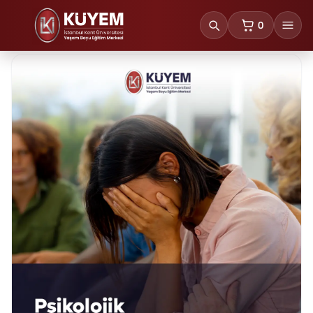
0
sepetteki ürünl