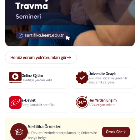
Henüz yorum yok
Yorumları gör
Üniversite Onaylı
Online Eğitim
Kurumsal itibar ve güvenilir
Dilediğin yerden katıl
akademik çerçeve.
e-Devlet
Her Yerden Erişim
Sorgulanabilir sertifika
7/24 erişim imkanı
Sertifika Örnekleri
Örnek Gör
e-Devlet üzerinden sorgulanabilir, üniversite
onaylı belge